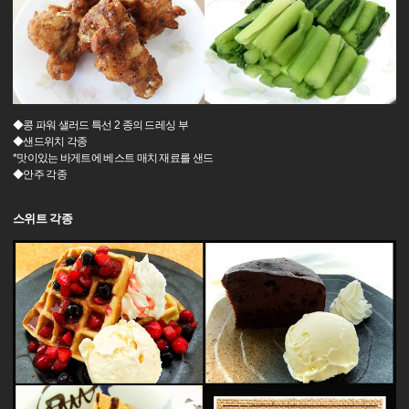
◆콩 파워 샐러드 특선 2 종의 드레싱 부
◆샌드위치 각종
*맛이있는 바게트에 베스트 매치 재료를 샌드
◆안주 각종
스위트 각종