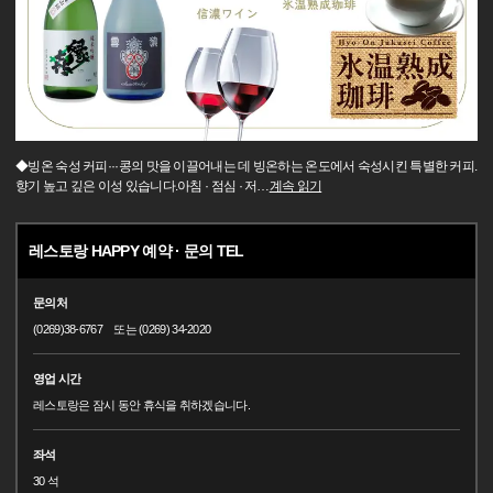
◆빙온 숙성 커피···콩의 맛을 이끌어내는 데 빙온하는 온도에서 숙성시킨 특별한 커피.
향기 높고 깊은 이성 있습니다.아침 · 점심 · 저
…
계속 읽기
레스토랑 HAPPY 예약 · 문의 TEL
문의처
(0269)38-6767 또는 (0269) 34-2020
영업 시간
레스토랑은 잠시 동안 휴식을 취하겠습니다.
좌석
30 석