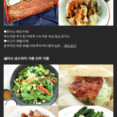
◆돈까스 해피 카레
부드러운 추구 한 카레루ゥ과 저온 숙성 등심 돈까스
◆쇠고기 호텔 카레
본격적인 매운 호텔 카레 루와 부드럽게 삶은
…
계속 읽기
샐러드 샌드위치 각종 안주 각종