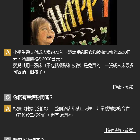
小學生需支付成人稅的70％。嬰幼兒的膳食和被褥價格為2500日
元，蒲團價格為2000日元。
嬰兒共用一張床（不包括餐點和被褥）是免費的。一張成人床最多
可容納一個孩子。
【
住宿、客房
】
你們有禁煙房間嗎？
根據《健康促進法》，整個酒店都禁止吸煙。非常感謝您的合作。
（它位於二樓外面，但有吸煙區）
【
館內設施、設備
】