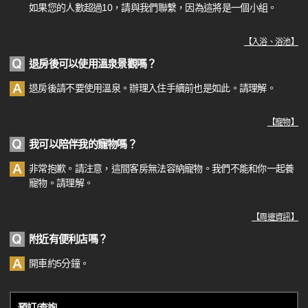
如果您的人數超過10，請與我們聯繫，因為這將是一個小組。
【
入浴、浴池
】
退房後可以使用溫泉景觀嗎？
退房後請不要使用溫泉。辦理入住手續前也是如此。請理解。
【
寵物
】
我可以陪伴我的寵物嗎？
非常抱歉。請注意，這間客房無法容納寵物。我們不能和你一起養
寵物。請理解。
【
周邊資訊
】
附近有便利店嗎？
開車約5分鐘。
預訂/查詢