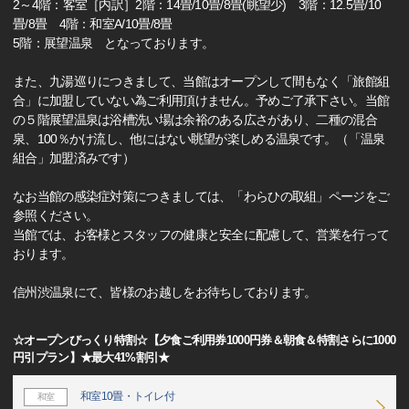
2～4階：客室［内訳］2階：14畳/10畳/8畳(眺望少) 3階：12.5畳/10
畳/8畳 4階：和室A/10畳/8畳
5階：展望温泉 となっております。
また、九湯巡りにつきまして、当館はオープンして間もなく「旅館組
合」に加盟していない為ご利用頂けません。予めご了承下さい。当館
の５階展望温泉は浴槽洗い場は余裕のある広さがあり、二種の混合
泉、100％かけ流し、他にはない眺望が楽しめる温泉です。（「温泉
組合」加盟済みです）
なお当館の感染症対策につきましては、「わらひの取組」ページをご
参照ください。
当館では、お客様とスタッフの健康と安全に配慮して、営業を行って
おります。
信州渋温泉にて、皆様のお越しをお待ちしております。
☆オープンびっくり特割☆【夕食ご利用券1000円券＆朝食＆特割さらに1000
円引プラン】★最大41%割引★
和室10畳・トイレ付
和室