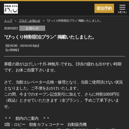
宿泊予約
MENU
トップ
ブログ・お知らせ
“びっくり特割宿泊プラン” 掲載いたしました。
お知らせ
2020/10/23
“びっくり特割宿泊プラン” 掲載いたしました。
【提供日程：
2020/10/23(金)
】
【
お得情報
】
寒暖の差がはげしい十月-神無月-ですね。日頃の疲れも出やすい時期
です。お体ご自愛下さいませ。
さて、当館エレベーター点検・修理となり、当面ご使用頂けない状況
となりました。ご不便をおかけいたします。
この間、今までのオープン記念割引に加えて、さらに特割1000円引
（税込）とさせていただきます（全プラン）。予めご了承下さいま
せ。
＊＊ 館内のご案内 ＊＊
1階：ロビー 朝食カフェコーナー 自動販売機