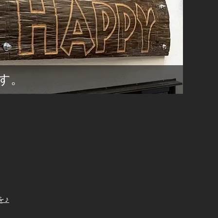
す。
を♪